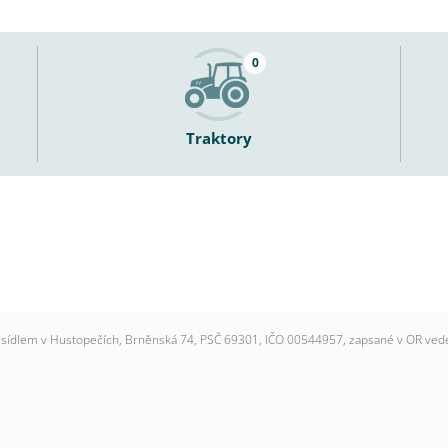
0
Traktory
se sídlem v Hustopečích, Brněnská 74, PSČ 69301, IČO 00544957, zapsané v OR ve