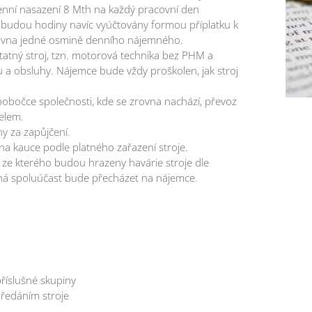
nní nasazení 8 Mth na každý pracovní den
budou hodiny navíc vyúčtovány formou příplatku k
ovna jedné osmině denního nájemného.
atný stroj, tzn. motorová technika bez PHM a
u a obsluhy. Nájemce bude vždy proškolen, jak stroj
pobočce společnosti, kde se zrovna nachází, převoz
elem.
y za zapůjčení.
a kauce podle platného zařazení stroje.
, ze kterého budou hrazeny havárie stroje dle
ná spoluúčast bude přecházet na nájemce.
 příslušné skupiny
předáním stroje