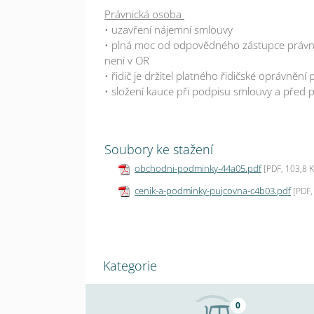
Právnická osoba
• uzavření nájemní smlouvy
• plná moc od odpovědného zástupce právni
není v OR
• řidič je držitel platného řidičské oprávnění
• složení kauce při podpisu smlouvy
a před 
Soubory ke stažení
obchodni-podminky-44a05.pdf
[PDF, 103,8 
cenik-a-podminky-pujcovna-c4b03.pdf
[PDF,
Kategorie
0