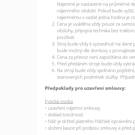
Nájemné je nastavené na průměrné de
nájemného období. Pokud bude vyšší, 
nájemnému v sazbě jedna hodina je r
Cena je uváděna vždy pouze za samost
obsluhy, přípojná technika bez traktor
používat.
Stroj bude vždy k vyzvednutí na dané 
bude možný dle domluvy s pronajímat
Cena za převoz není započítána do cen
Před předáním stroje bude vždy vybrán
Na stroji bude vždy sjednáno pojištění
stanovených podmínek služby. Případ
Předpoklady pro uzavření smlouvy:
Fyzická osoba
• uzavření nájemní smlouvy
• doklad totožnosti
• řidič je držitel platného řidičské oprávnění
• složení kauce při podpisu smlouvy a před 