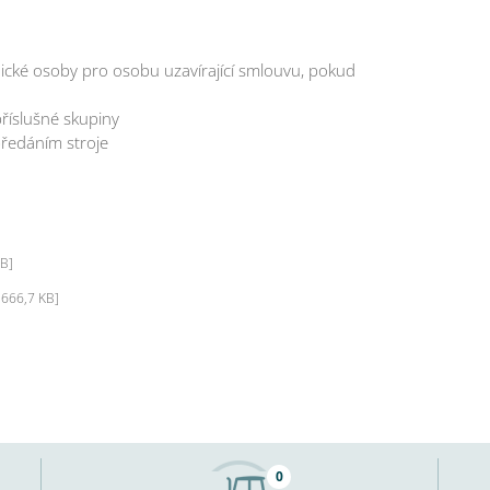
cké osoby pro osobu uzavírající smlouvu, pokud
 příslušné skupiny
předáním stroje
KB]
 666,7 KB]
0