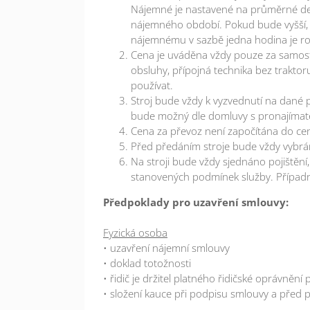
Nájemné je nastavené na průměrné de
nájemného období. Pokud bude vyšší, 
nájemnému v sazbě jedna hodina je r
Cena je uváděna vždy pouze za samost
obsluhy, přípojná technika bez traktor
používat.
Stroj bude vždy k vyzvednutí na dané 
bude možný dle domluvy s pronajímat
Cena za převoz není započítána do cen
Před předáním stroje bude vždy vybrán
Na stroji bude vždy sjednáno pojištění
stanovených podmínek služby. Případ
Předpoklady pro uzavření smlouvy:
Fyzická osoba
• uzavření nájemní smlouvy
• doklad totožnosti
• řidič je držitel platného řidičské oprávnění
• složení kauce při podpisu smlouvy a před 