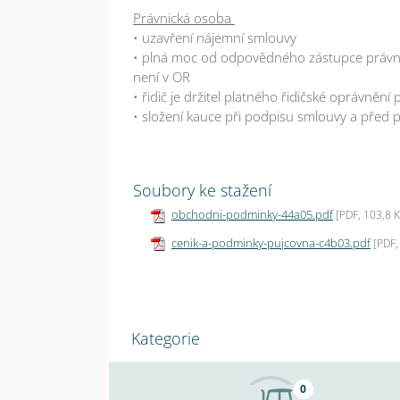
Právnická osoba
• uzavření nájemní smlouvy
• plná moc od odpovědného zástupce právni
není v OR
• řidič je držitel platného řidičské oprávnění
• složení kauce při podpisu smlouvy
a před 
Soubory ke stažení
obchodni-podminky-44a05.pdf
[PDF, 103,8 
cenik-a-podminky-pujcovna-c4b03.pdf
[PDF,
Kategorie
0