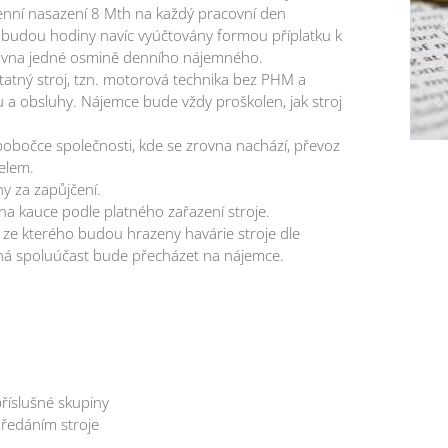
nní nasazení 8 Mth na každý pracovní den
budou hodiny navíc vyúčtovány formou příplatku k
ovna jedné osmině denního nájemného.
atný stroj, tzn. motorová technika bez PHM a
u a obsluhy. Nájemce bude vždy proškolen, jak stroj
pobočce společnosti, kde se zrovna nachází, převoz
elem.
y za zapůjčení.
a kauce podle platného zařazení stroje.
, ze kterého budou hrazeny havárie stroje dle
ná spoluúčast bude přecházet na nájemce.
 příslušné skupiny
předáním stroje