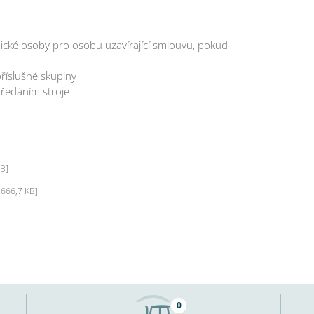
cké osoby pro osobu uzavírající smlouvu, pokud
 příslušné skupiny
předáním stroje
KB]
 666,7 KB]
0