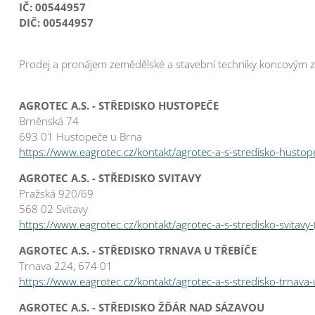
IČ: 00544957
DIČ: 00544957
Prodej a pronájem zemědělské a stavební techniky koncovým zá
AGROTEC A.S. - STŘEDISKO HUSTOPEČE
Brněnská 74
693 01 Hustopeče u Brna
https://www.eagrotec.cz/kontakt/agrotec-a-s-stredisko-hustop
AGROTEC A.S. - STŘEDISKO SVITAVY
Pražská 920/69
568 02 Svitavy
https://www.eagrotec.cz/kontakt/agrotec-a-s-stredisko-svitavy-
AGROTEC A.S. - STŘEDISKO TRNAVA U TŘEBÍČE
Trnava 224, 674 01
https://www.eagrotec.cz/kontakt/agrotec-a-s-stredisko-trnava-
AGROTEC A.S. - STŘEDISKO ŽĎÁR NAD SÁZAVOU