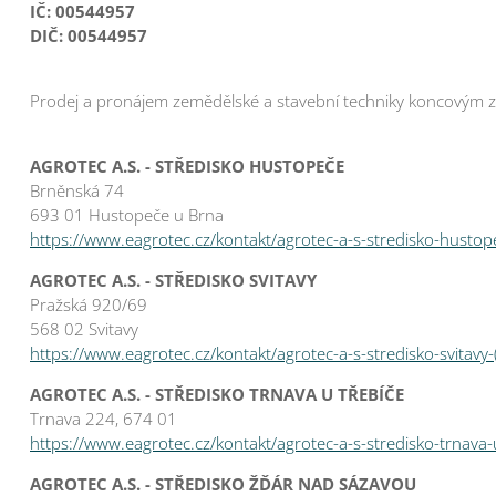
IČ: 00544957
DIČ: 00544957
Prodej a pronájem zemědělské a stavební techniky koncovým zá
AGROTEC A.S. - STŘEDISKO HUSTOPEČE
Brněnská 74
693 01 Hustopeče u Brna
https://www.eagrotec.cz/kontakt/agrotec-a-s-stredisko-hustop
AGROTEC A.S. - STŘEDISKO SVITAVY
Pražská 920/69
568 02 Svitavy
https://www.eagrotec.cz/kontakt/agrotec-a-s-stredisko-svitavy-
AGROTEC A.S. - STŘEDISKO TRNAVA U TŘEBÍČE
Trnava 224, 674 01
https://www.eagrotec.cz/kontakt/agrotec-a-s-stredisko-trnava-
AGROTEC A.S. - STŘEDISKO ŽĎÁR NAD SÁZAVOU