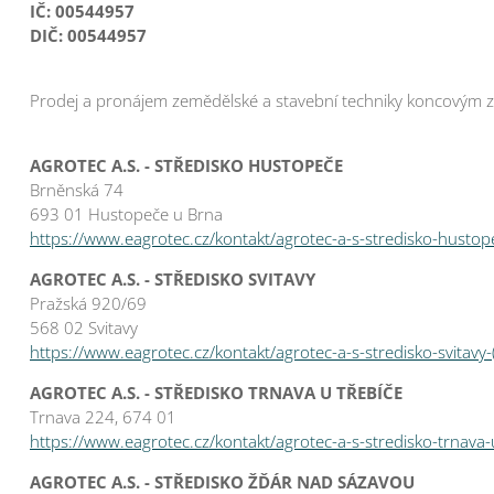
IČ: 00544957
DIČ: 00544957
Prodej a pronájem zemědělské a stavební techniky koncovým zá
AGROTEC A.S. - STŘEDISKO HUSTOPEČE
Brněnská 74
693 01 Hustopeče u Brna
https://www.eagrotec.cz/kontakt/agrotec-a-s-stredisko-hustop
AGROTEC A.S. - STŘEDISKO SVITAVY
Pražská 920/69
568 02 Svitavy
https://www.eagrotec.cz/kontakt/agrotec-a-s-stredisko-svitavy-
AGROTEC A.S. - STŘEDISKO TRNAVA U TŘEBÍČE
Trnava 224, 674 01
https://www.eagrotec.cz/kontakt/agrotec-a-s-stredisko-trnava-
AGROTEC A.S. - STŘEDISKO ŽĎÁR NAD SÁZAVOU