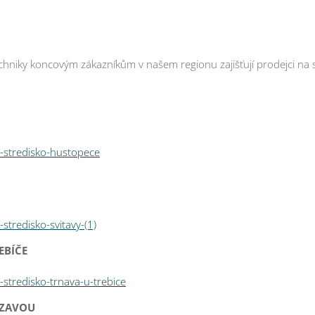
hniky koncovým zákazníkům v našem regionu zajišťují prodejci na 
s-stredisko-hustopece
stredisko-svitavy-(1)
EBÍČE
-stredisko-trnava-u-trebice
ÁZAVOU