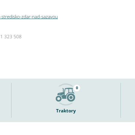
s-stredisko-zdar-nad-sazavou
1 323 508
0
Traktory