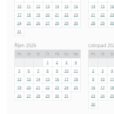
10
11
12
13
14
15
16
14
15
16
17
18
19
20
21
22
23
21
22
23
24
25
26
27
28
29
30
28
29
30
31
Říjen 2026
Listopad 20
Po
Út
St
Čt
Pá
So
Ne
Po
Út
St
1
2
3
4
5
6
7
8
9
10
11
2
3
4
12
13
14
15
16
17
18
9
10
11
19
20
21
22
23
24
25
16
17
18
26
27
28
29
30
31
23
24
25
30