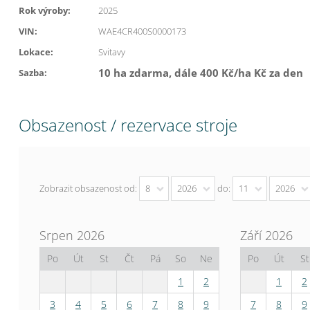
Rok výroby:
2025
VIN:
WAE4CR400S0000173
Lokace:
Svitavy
10 ha zdarma, dále 400 Kč/ha Kč za den
Sazba:
Obsazenost / rezervace stroje
Zobrazit obsazenost od:
8
2026
do:
11
2026
Srpen 2026
Září 2026
Po
Út
St
Čt
Pá
So
Ne
Po
Út
St
1
2
1
2
3
4
5
6
7
8
9
7
8
9