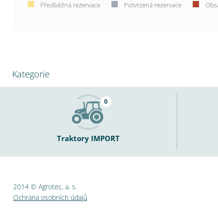
Předběžná rezervace
Potvrzená rezervace
Obs
Kategorie
0
Traktory IMPORT
2014 © Agrotec, a. s.
Ochrana osobních údajů