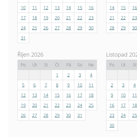
10
11
12
13
14
15
16
14
15
16
17
18
19
20
21
22
23
21
22
23
24
25
26
27
28
29
30
28
29
30
31
Říjen 2026
Listopad 20
Po
Út
St
Čt
Pá
So
Ne
Po
Út
St
1
2
3
4
5
6
7
8
9
10
11
2
3
4
12
13
14
15
16
17
18
9
10
11
19
20
21
22
23
24
25
16
17
18
26
27
28
29
30
31
23
24
25
30