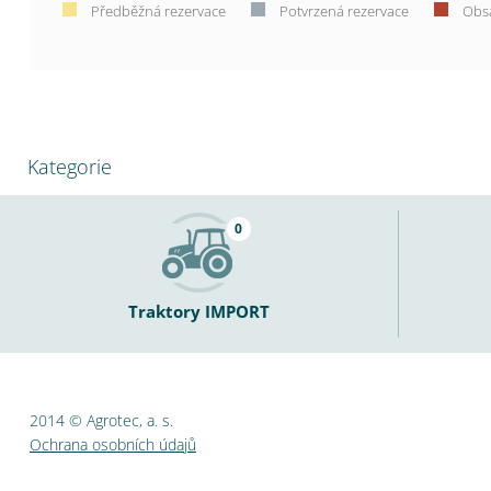
Předběžná rezervace
Potvrzená rezervace
Obs
Kategorie
0
Traktory IMPORT
2014 © Agrotec, a. s.
Ochrana osobních údajů