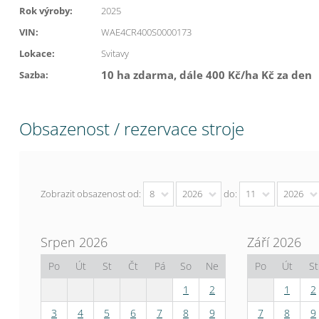
Rok výroby:
2025
VIN:
WAE4CR400S0000173
Lokace:
Svitavy
10 ha zdarma, dále 400 Kč/ha Kč za den
Sazba:
Obsazenost / rezervace stroje
Zobrazit obsazenost od:
8
2026
do:
11
2026
Srpen 2026
Září 2026
Po
Út
St
Čt
Pá
So
Ne
Po
Út
St
1
2
1
2
3
4
5
6
7
8
9
7
8
9