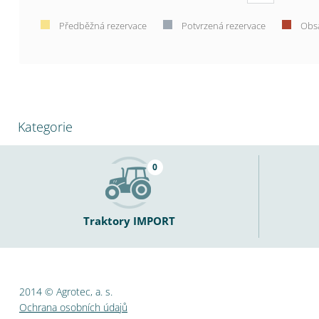
Předběžná rezervace
Potvrzená rezervace
Obs
Kategorie
0
Traktory IMPORT
2014 © Agrotec, a. s.
Ochrana osobních údajů