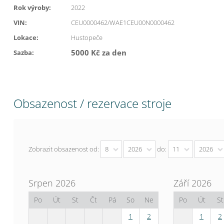
Rok výroby:
2022
VIN:
CEU0000462/WAE1CEU00N0000462
Lokace:
Hustopeče
5000 Kč za den
Sazba:
Obsazenost / rezervace stroje
Zobrazit obsazenost od:
8
2026
do:
11
2026
Srpen 2026
Září 2026
Po
Út
St
Čt
Pá
So
Ne
Po
Út
St
1
2
1
2