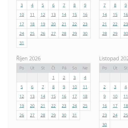
3
4
5
6
7
8
9
7
8
9
10
11
12
13
14
15
16
14
15
16
17
18
19
20
21
22
23
21
22
23
24
25
26
27
28
29
30
28
29
30
31
Říjen 2026
Listopad 20
Po
Út
St
Čt
Pá
So
Ne
Po
Út
St
1
2
3
4
5
6
7
8
9
10
11
2
3
4
12
13
14
15
16
17
18
9
10
11
19
20
21
22
23
24
25
16
17
18
26
27
28
29
30
31
23
24
25
30