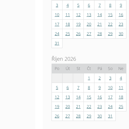
3
4
5
6
7
8
9
10
11
12
13
14
15
16
17
18
19
20
21
22
23
24
25
26
27
28
29
30
31
Říjen 2026
Po
Út
St
Čt
Pá
So
Ne
1
2
3
4
5
6
7
8
9
10
11
12
13
14
15
16
17
18
19
20
21
22
23
24
25
26
27
28
29
30
31