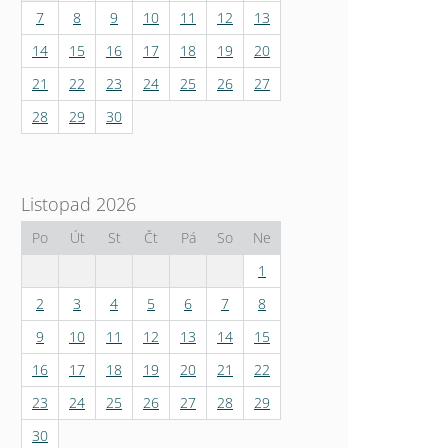
7
8
9
10
11
12
13
14
15
16
17
18
19
20
21
22
23
24
25
26
27
28
29
30
Listopad 2026
Po
Út
St
Čt
Pá
So
Ne
1
2
3
4
5
6
7
8
9
10
11
12
13
14
15
16
17
18
19
20
21
22
23
24
25
26
27
28
29
30