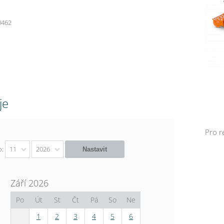
0462
je
Pro r
o:
11
2026
Září 2026
Po
Út
St
Čt
Pá
So
Ne
1
2
3
4
5
6