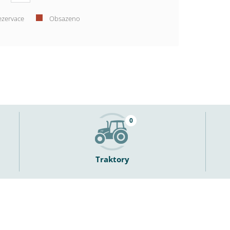
ezervace
Obsazeno
0
Traktory