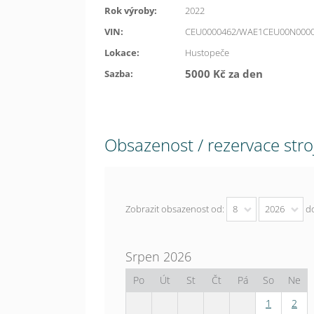
Rok výroby:
2022
VIN:
CEU0000462/WAE1CEU00N000
Lokace:
Hustopeče
5000 Kč za den
Sazba:
Obsazenost / rezervace stro
Zobrazit obsazenost od:
8
2026
d
Srpen 2026
Po
Út
St
Čt
Pá
So
Ne
1
2