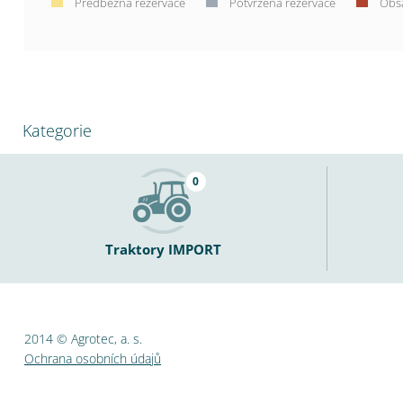
Předběžná rezervace
Potvrzená rezervace
Obs
Kategorie
0
Traktory IMPORT
2014 © Agrotec, a. s.
Ochrana osobních údajů