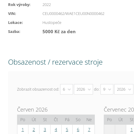
Rok výroby:
2022
VIN:
CEU0000462/WAE1CEU00N0000462
Lokace:
Hustopeče
5000 Kč za den
Sazba:
Obsazenost / rezervace stroje
Zobrazit obsazenost od:
6
2026
do:
9
2026
Červen 2026
Červenec 2
Po
Út
St
Čt
Pá
So
Ne
Po
Út
St
1
2
3
4
5
6
7
1