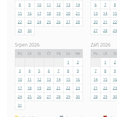
8
9
10
11
12
13
14
6
7
8
15
16
17
18
19
20
21
13
14
15
22
23
24
25
26
27
28
20
21
22
29
30
27
28
29
Srpen 2026
Září 2026
Po
Út
St
Čt
Pá
So
Ne
Po
Út
St
1
2
1
2
3
4
5
6
7
8
9
7
8
9
10
11
12
13
14
15
16
14
15
16
17
18
19
20
21
22
23
21
22
23
24
25
26
27
28
29
30
28
29
30
31