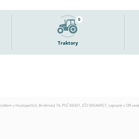
0
Traktory
se sídlem v Hustopečích, Brněnská 74, PSČ 69301, IČO 00544957, zapsané v OR ve